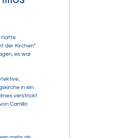
 hatte 
 der Kirchen" 
agen, es war 
tektive, 
kirche in ein 
lmes verstrickt 
on Camillo 
ien mehr als 