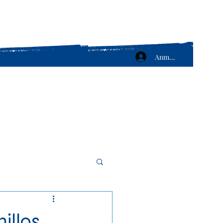
Anmelden
illos