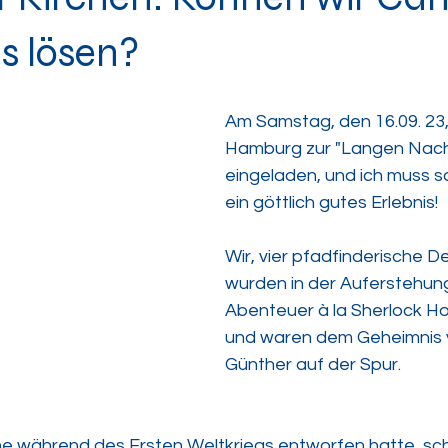
s lösen?
Am Samstag, den 16.09. 23,
Hamburg zur "Langen Nacht
eingeladen, und ich muss s
ein göttlich gutes Erlebnis!
Wir, vier pfadfinderische De
wurden in der Auferstehungs
Abenteuer à la Sherlock Ho
und waren dem Geheimnis v
Günther auf der Spur.
che während des Ersten Weltkriegs entworfen hatte, sch