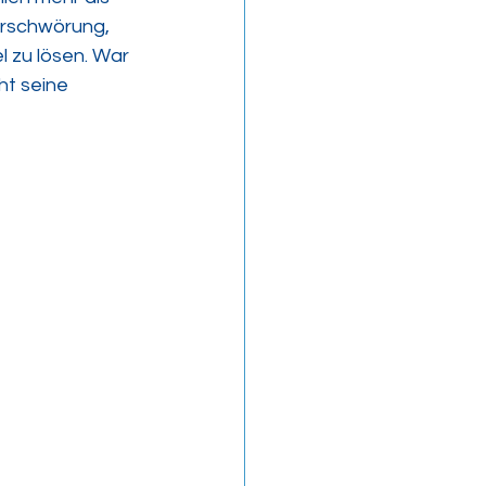
erschwörung, 
 zu lösen. War 
ht seine 