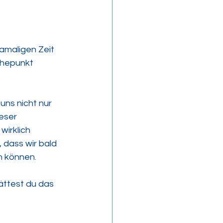
amaligen Zeit 
öhepunkt 
ns nicht nur 
eser 
wirklich 
 dass wir bald 
 können.  
Hättest du das 