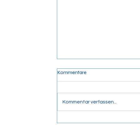
15 Jahre Astrid Lindgren:
Kommentare
Jubiläumslager 2023!
Für alle die sich noch nicht
angemeldet haben: Die
Kommentar verfassen...
Einladung zum Jubiläumslagers
des Stammes ist da! Pfadfinder
des Stammes, egal ob noch...