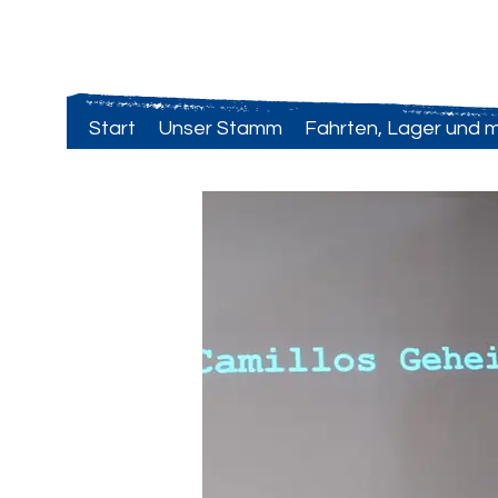
VCP Astrid Lindgren
Start
Unser Stamm
Fahrten, Lager und 